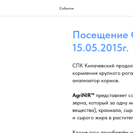
События
Посещение 
15.05.2015г.
СПК Килачевский продол
кормления крупного рога
анализатор кормов.
AgriNIR™
представляет с
зерна, который за одну м
вещества), крахмала, сыр
и сырого жира в растите
Кроме того приобретён 