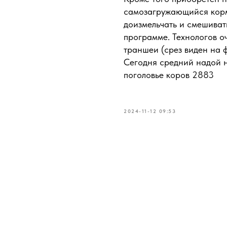
самозагружающийся корм
доизмельчать и смешиват
программе. Технологов о
траншеи (срез виден на 
Сегодня средний надой н
поголовье коров 2883
2024-11-12 09:53