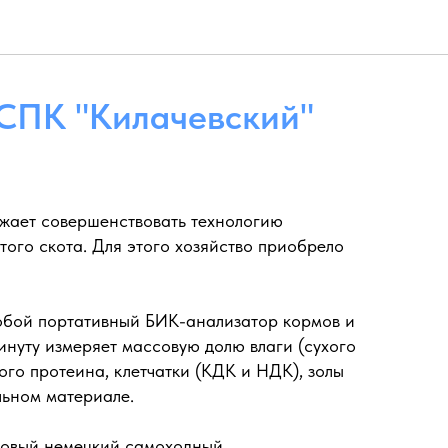
СПК "Килачевский"
жает совершенствовать технологию
того скота. Для этого хозяйство приобрело
обой портативный БИК-анализатор кормов и
инуту измеряет массовую долю влаги (сухого
ого протеина, клетчатки (КДК и НДК), золы
льном материале.
новый немецкий самоходный