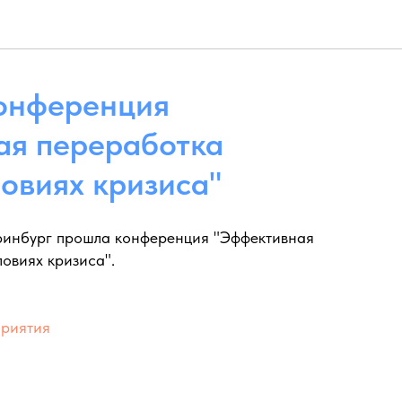
Конференция
ая переработка
ловиях кризиса"
атеринбург прошла конференция "Эффективная
ловиях кризиса".
приятия