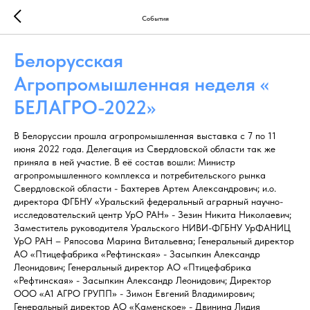
События
Белорусская
Агропромышленная неделя «
БЕЛАГРО-2022»
В Белоруссии прошла агропромышленная выставка с 7 по 11
июня 2022 года. Делегация из Свердловской области так же
приняла в ней участие. В её состав вошли: Министр
агропромышленного комплекса и потребительского рынка
Свердловской области - Бахтерев Артем Александрович; и.о.
директора ФГБНУ «Уральский федеральный аграрный научно-
исследовательский центр УрО РАН» - Зезин Никита Николаевич;
Заместитель руководителя Уральского НИВИ-ФГБНУ УрФАНИЦ
УрО РАН – Ряпосова Марина Витальевна; Генеральный директор
АО «Птицефабрика «Рефтинская» - Засыпкин Александр
Леонидович; Генеральный директор АО «Птицефабрика
«Рефтинская» - Засыпкин Александр Леонидович; Директор
ООО «А1 АГРО ГРУПП» - Зимон Евгений Владимирович;
Генеральный директор АО «Каменское» - Двинина Лидия