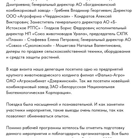
Дмитриевна; Генеральный директор АО «Богдановичский
комбикормовый завод» - Гребнев Владимир Георгиевич; Директор
ООО «Агрофирма «Черданская» - Кондратов Алексей
Викторович; Заместитель генерального директора АО «Б-
Истокское РТПС» - Гладков Борис Федорович; исполнительный
директор НП «Союз животноводов Урала», председатель СХПК
«Пламя» - Стафеева Елена Петровна; Генеральный директор АО
«Совхоз «Сухоложский» - Мошегова Наталья Валентиновна,
дилеры по продаже сельскохозяйственной техники, оборудования
и средств защиты растений.
В ходе визита наша делегация посетила одно из предприятий
крупного животноводческого холдинга филиал «Фалько-Агро»
ОАО «Агрокомбинат «Дзержинский». Так же посетили новейший
комбикормовый завод ЗАО «Белорусская Национальная
Биотехнологическая Корпорация».
Поездка была насыщенной и познавательной. И как заметили
участники мероприятия, такие выезды очень полезны, так как
позволяют обмениваться опытом.
Помимо рабочей программы хотелось бы отметить подготовку
данного мероприятия и поблагодарить организаторов. Все было